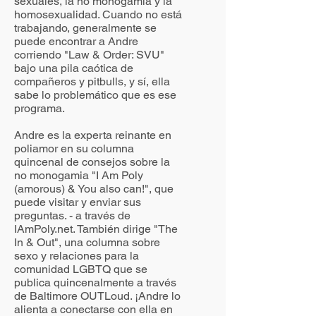
sexuales, la no monogamia y la
homosexualidad. Cuando no está
trabajando, generalmente se
puede encontrar a Andre
corriendo "Law & Order: SVU"
bajo una pila caótica de
compañeros y pitbulls, y sí, ella
sabe lo problemático que es ese
programa.
Andre es la experta reinante en
poliamor en su columna
quincenal de consejos sobre la
no monogamia "I Am Poly
(amorous) & You also can!", que
puede visitar y enviar sus
preguntas. - a través de
IAmPoly.net. También dirige "The
In & Out", una columna sobre
sexo y relaciones para la
comunidad LGBTQ que se
publica quincenalmente a través
de Baltimore OUTLoud. ¡Andre lo
alienta a conectarse con ella en