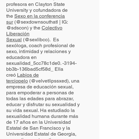
profesora en Clayton State
University y cofundadora de
the
Sexo en la conferencia
sur
(@sexdownsouthatl | IG:
@sdscon) y the
Colectivo
Liberación
Sexual
(@sexlibco). Es
sexóloga, coach profesional de
sexo, intimidad y relaciones y
educadora en
sexualidad_5cc78c1de0. -3194-
bb3b-136bad5cf58d_ Ella
creó
Labios de
terciopelo
(@velvetlipssxed), una
empresa de educación sexual,
para empoderar a personas de
todas las edades para abrazar,
educar y disfrutar su sexualidad y
su vida sexual. Ha estudiado la
sexualidad humana durante más
de 17 años en la Universidad
Estatal de San Francisco y la
Universidad Estatal de Georgia,