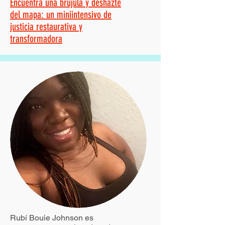
Encuentra una brújula y deshazte
del mapa: un miniintensivo de
justicia restaurativa y
transformadora
Rubí Bouie Johnson es