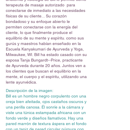
terapeuta de masaje autorizado para
conectarse de inmediato a las necesidades
físicas de su cliente... Su corazón
bondadoso y su enfoque abierto le
permiten conectarse con la energía del
cliente, lo que finalmente produce el
equilibrio de su mente y espíritu. como sus
gurús y maestros habían enseñado en la
Escuela Kanyakumari de Ayurveda y Yoga,
Milwaukee, WI. Bill ha estado casado con su
esposa Tanja Bungardt--Price, practicante
de Ayurveda durante 20 años. Juntos ven a
los clientes que buscan el equilibrio en la
mente, el cuerpo y el espíritu, utilizando una
lente ayurvédica.
Descripción de la imagen:
Bill es un hombre negro corpulento con una
oreja bien afeitada, ojos castaños oscuros y
una perilla canosa. Él sonríe a la cámara y
viste una túnica estampada africana con un
fondo verde y diseños llamativos. Hay una
pared marrón de textura áspera en el fondo
con un tapiz de pared circular púrpura con