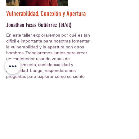
Vulnerabilidad, Conexión y Apertura
Jonathan Faxas Gutiérrez (él/él)
En este taller exploraremos por qué es tan
difícil e importante para nosotras fomentar
la vulnerabilidad y la apertura con otros
hombres. Trabajaremos juntos para crear
un contenedor usando zonas de
consentimiento, confidencialidad y
comodidad. Luego, responderemos
preguntas para explorar cómo se siente
compartir y escucharse profundamente
unos a otros. Ser vulnerable y abierto con
otros hombres es una herramienta
poderosa que puede conducir a una mayor
conexión en todas las áreas de la vida.
Durante este proceso, Jonathan también
nos guiará somáticamente hacia el interior
del cuerpo para apoyar el proceso de
descubrimiento. Los somáticos pueden
ayudar a las personas a ponerse en